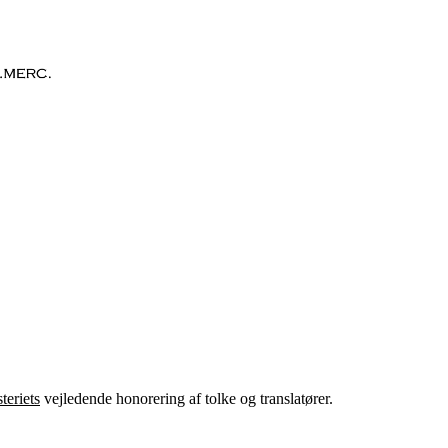
teriets
vejl
e
dende honorering af tolke og translatører
.