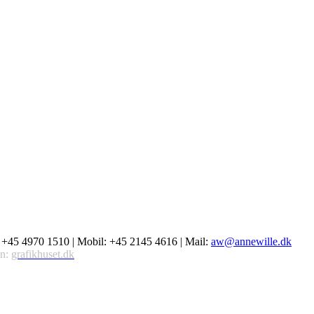
: +45 4970 1510 | Mobil: +45 2145 4616 | Mail:
aw@annewille.dk
gn:
grafikhuset.dk